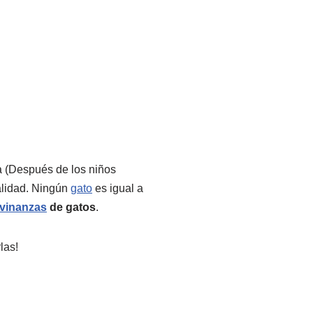
a (Después de los niños
alidad. Ningún
gato
es igual a
ivinanzas
de gatos
.
las!