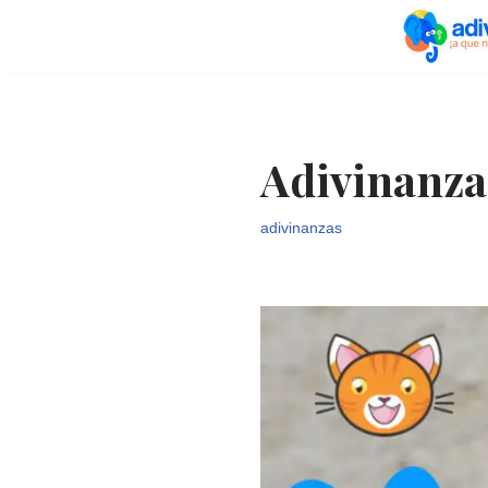
Saltar
al
contenido
Adivinanza
adivinanzas