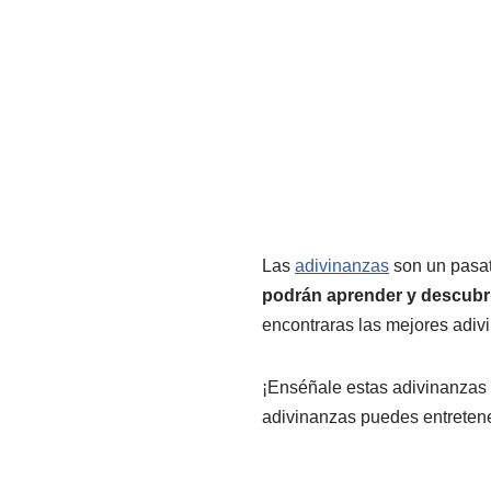
Las
adivinanzas
son un pasat
podrán aprender y descubri
encontraras las mejores adiv
¡Enséñale estas adivinanzas a
adivinanzas puedes entretener