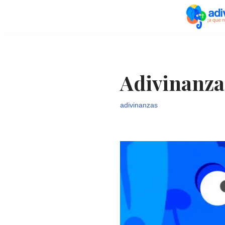
Saltar
al
contenido
Adivinanza
adivinanzas