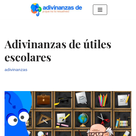
Saltar
al
contenido
Adivinanzas de útiles
escolares
adivinanzas