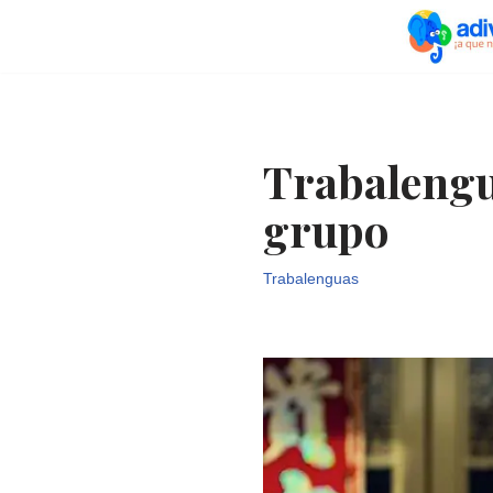
Saltar
al
contenido
Trabalengu
grupo
Trabalenguas