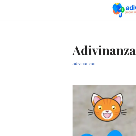
Saltar
al
contenido
Adivinanza
adivinanzas