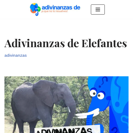
Saltar
al
contenido
Adivinanzas de Elefantes
adivinanzas