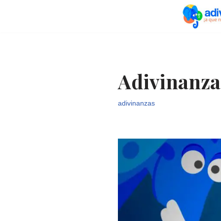
Saltar
al
contenido
Adivinanza
adivinanzas