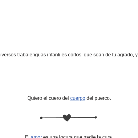
diversos trabalenguas infantiles cortos, que sean de tu agrado, y
Quiero el cuero del
cuerpo
del puerco.
El
amor
es una locura que nadie la cura,